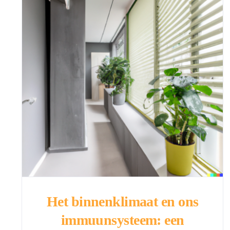
Het binnenklimaat en ons
immuunsysteem: een