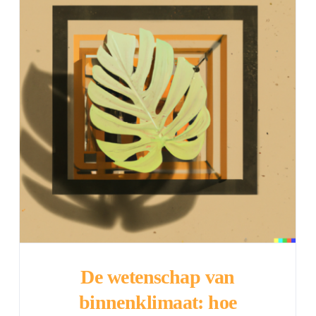
De wetenschap van
binnenklimaat: hoe