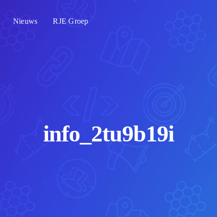
Nieuws
RJE Groep
info_2tu9b19i